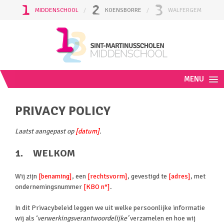
MIDDENSCHOOL
KOENSBORRE
WALFERGEM
MENU
PRIVACY POLICY
Laatst aangepast op
[datum]
.
1. WELKOM
Wij zijn
[benaming]
, een
[rechtsvorm]
, gevestigd te
[adres]
, met
ondernemingsnummer
[KBO n°]
.
In dit Privacybeleid leggen we uit welke persoonlijke informatie
wij als ‘
verwerkingsverantwoordelijke’
verzamelen en hoe wij